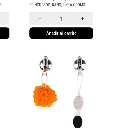
S
REINGRESOS
BAÑO
LÍNEA CROMO
,
,
Rack
Cromado
Doble
Función
(1007)
Añadir al carrito
cantidad