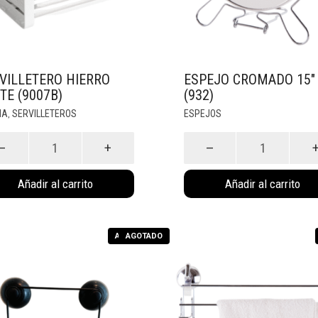
VILLETERO HIERRO
ESPEJO CROMADO 15″
TE (9007B)
(932)
NA
SERVILLETEROS
ESPEJOS
,
letero
Espejo
Cromado
15"
)
(932)
dad
cantidad
Añadir al carrito
Añadir al carrito
AGOTADO
AGOTADO