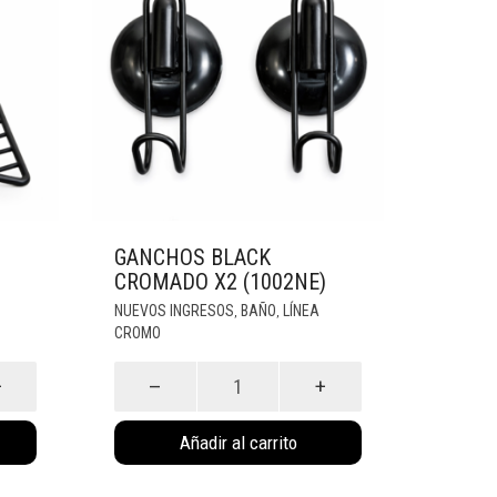
GANCHOS BLACK
CROMADO X2 (1002NE)
NUEVOS INGRESOS
BAÑO
LÍNEA
,
,
CROMO
Ganchos
Black
Cromado
X2
(1002Ne)
Añadir al carrito
cantidad