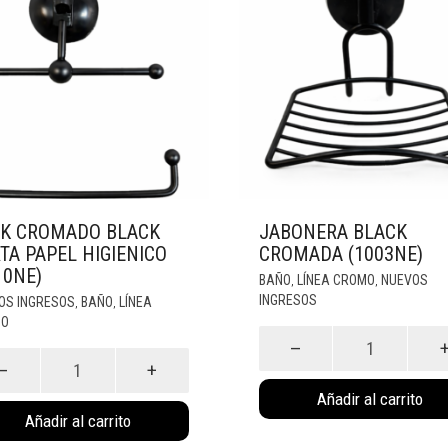
K CROMADO BLACK
JABONERA BLACK
TA PAPEL HIGIENICO
CROMADA (1003NE)
10NE)
BAÑO
LÍNEA CROMO
NUEVOS
,
,
INGRESOS
OS INGRESOS
BAÑO
LÍNEA
,
,
MO
Jabonera
Black
Cromada
ado
(1003Ne)
cantidad
Añadir al carrito
Añadir al carrito
nico
Ne)