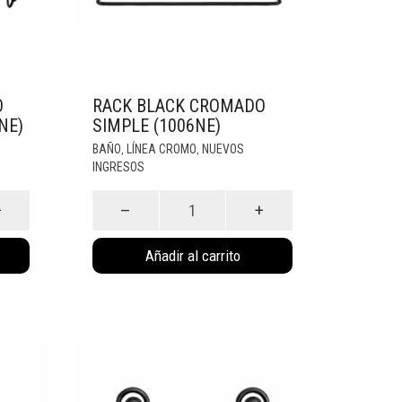
O
RACK BLACK CROMADO
NE)
SIMPLE (1006NE)
BAÑO
LÍNEA CROMO
NUEVOS
,
,
INGRESOS
Rack
Black
Cromado
Simple
(1006Ne)
Añadir al carrito
cantidad