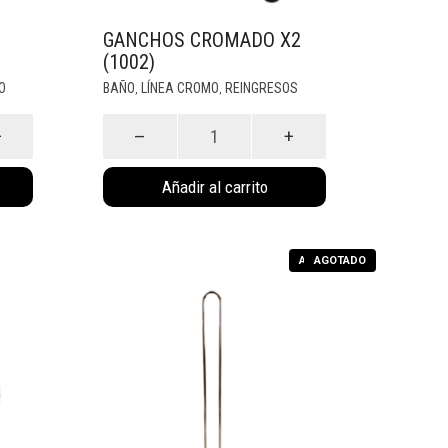
GANCHOS CROMADO X2
(1002)
O
BAÑO
LÍNEA CROMO
REINGRESOS
,
,
Ganchos
Cromado
X2
(1002)
cantidad
Añadir al carrito
AGOTADO
AGOTADO