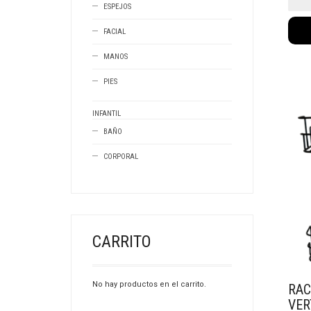
crom
ESPEJOS
black
(1016)
FACIAL
canti
MANOS
PIES
INFANTIL
BAÑO
CORPORAL
CARRITO
No hay productos en el carrito.
RAC
VER