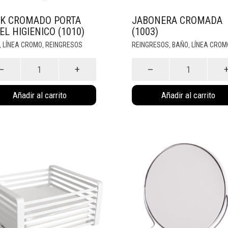
K CROMADO PORTA
JABONERA CROMADA
EL HIGIENICO (1010)
(1003)
LÍNEA CROMO
REINGRESOS
REINGRESOS
BAÑO
LÍNEA CROM
,
,
,
,
Jabonera
ado
Cromada
(1003)
cantidad
nico
Añadir al carrito
Añadir al carrito
dad