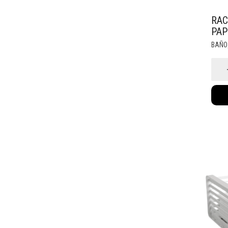
RAC
PAP
BAÑO
Rack
Crom
Porta
Papel
Higie
(1010)
canti