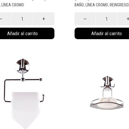
LÍNEA CROMO
BAÑO
LÍNEA CROMO
REINGRESO
,
,
,
Rack
ado
Cromado
Simple
l
(1006)
cantidad
Añadir al carrito
Añadir al carrito
dad