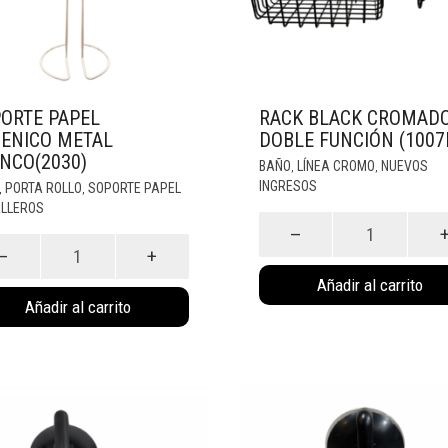
ORTE PAPEL
RACK BLACK CROMAD
IENICO METAL
DOBLE FUNCIÓN (1007
NCO(2030)
BAÑO
LÍNEA CROMO
NUEVOS
,
,
INGRESOS
PORTA ROLLO
SOPORTE PAPEL
,
,
ALLEROS
Rack
Black
te
Cromado
Doble
nico
Función
Añadir al carrito
(1007Ne)
o(2030)
Añadir al carrito
cantidad
dad