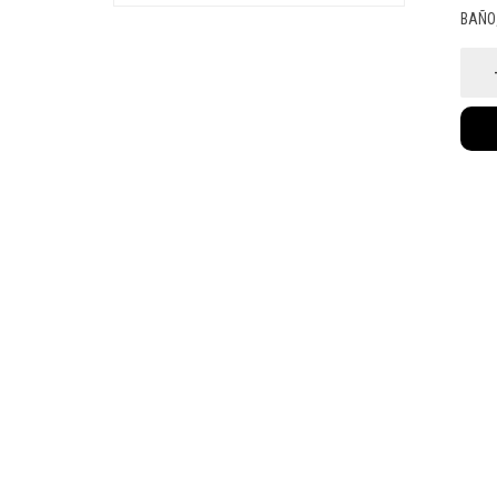
BAÑO
Rack
crom
doble
vertica
black
(1013)
canti