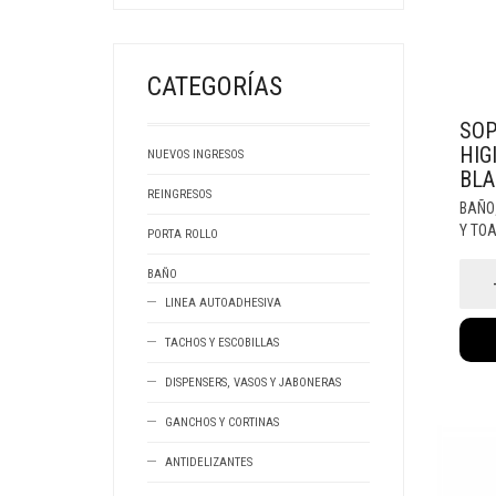
CATEGORÍAS
SOP
HIG
NUEVOS INGRESOS
BLA
REINGRESOS
BAÑO
Y TO
PORTA ROLLO
Sopor
BAÑO
Papel
Higie
LINEA AUTOADHESIVA
Metal
Blanc
TACHOS Y ESCOBILLAS
canti
DISPENSERS, VASOS Y JABONERAS
GANCHOS Y CORTINAS
ANTIDELIZANTES