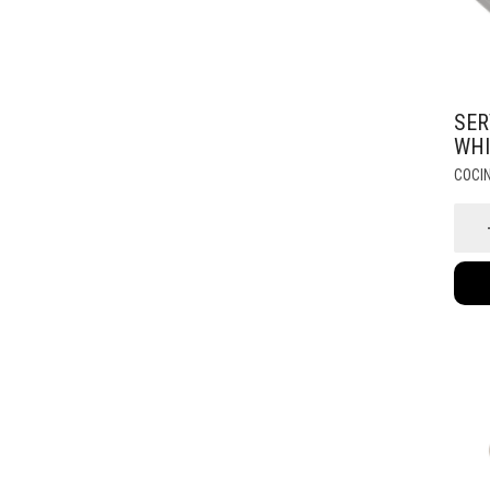
SER
WHI
COCI
Servil
Hierro
White
(9007B
canti