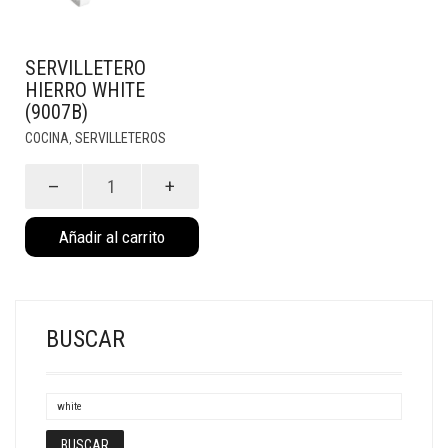
SERVILLETERO
HIERRO WHITE
(9007B)
COCINA
SERVILLETEROS
,
Servilletero
Hierro
White
(9007B)
cantidad
Añadir al carrito
BUSCAR
BUSCAR