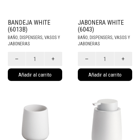
BANDEJA WHITE
JABONERA WHITE
(6013B)
(6043)
BAÑO
DISPENSERS, VASOS Y
BAÑO
DISPENSERS, VASOS Y
,
,
JABONERAS
JABONERAS
Bandeja
Jabonera
White
white
(6013B)
(6043)
cantidad
cantidad
Añadir al carrito
Añadir al carrito