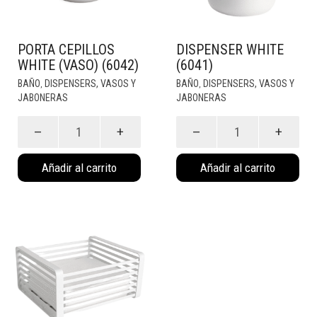
PORTA CEPILLOS
DISPENSER WHITE
WHITE (VASO) (6042)
(6041)
BAÑO
DISPENSERS, VASOS Y
BAÑO
DISPENSERS, VASOS Y
,
,
JABONERAS
JABONERAS
Porta
Dispenser
cepillos
white
white
(6041)
(Vaso)
cantidad
(6042)
Añadir al carrito
Añadir al carrito
cantidad