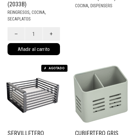
(2033B)
,
COCINA
DISPENSERS
,
,
REINGRESOS
COCINA
SECAPLATOS
Secaplatos
Nórdico
Blanco
Añadir al carrito
(2033B)
cantidad
AGOTADO
AGOTADO
SERVILLETERO
CUBIERTERO GRIS