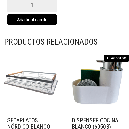
Dispenser
con
porta
Añadir al carrito
esponja
kitchen
blanco
(6049B)
PRODUCTOS RELACIONADOS
cantidad
AGOTADO
AGOTADO
SECAPLATOS
DISPENSER COCINA
NÓRDICO BLANCO
BLANCO (6050B)