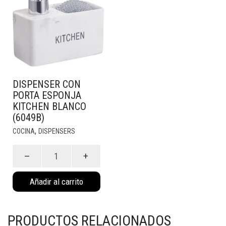
DISPENSER CON
PORTA ESPONJA
KITCHEN BLANCO
(6049B)
,
COCINA
DISPENSERS
Dispenser
con
porta
Añadir al carrito
esponja
kitchen
blanco
(6049B)
PRODUCTOS RELACIONADOS