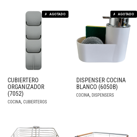
cantidad
AGOTADO
AGOTADO
AGOTADO
AGOTADO
CUBIERTERO
DISPENSER COCINA
ORGANIZADOR
BLANCO (6050B)
(7052)
,
COCINA
DISPENSERS
,
COCINA
CUBIERTEROS