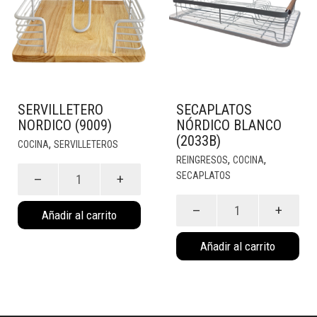
SERVILLETERO
SECAPLATOS
NORDICO (9009)
NÓRDICO BLANCO
(2033B)
,
COCINA
SERVILLETEROS
,
,
REINGRESOS
COCINA
Servilletero
SECAPLATOS
Nordico
(9009)
Secaplatos
Añadir al carrito
cantidad
Nórdico
Blanco
Añadir al carrito
(2033B)
cantidad