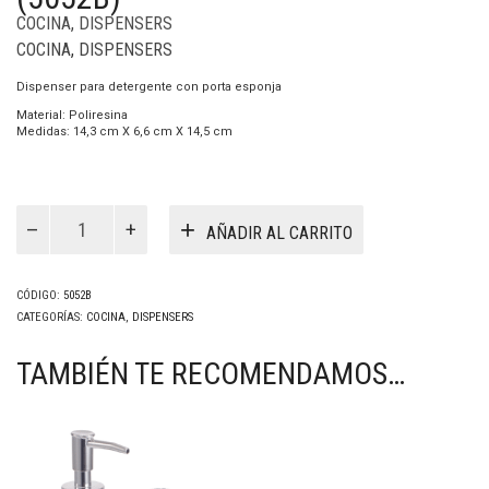
COCINA
,
DISPENSERS
COCINA
,
DISPENSERS
Dispenser para detergente con porta esponja
Material: Poliresina
Medidas: 14,3 cm X 6,6 cm X 14,5 cm
Dispenser
Quilla
AÑADIR AL CARRITO
Blanco
(5052B)
cantidad
CÓDIGO:
5052B
CATEGORÍAS:
COCINA
,
DISPENSERS
TAMBIÉN TE RECOMENDAMOS…