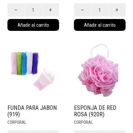
Masajeador
Esponja
4
de
Patas
Red
Añadir al carrito
Añadir al carrito
Cristal
Blanca
(969)
(920B)
cantidad
cantidad
FUNDA PARA JABON
ESPONJA DE RED
(919)
ROSA (920R)
CORPORAL
CORPORAL