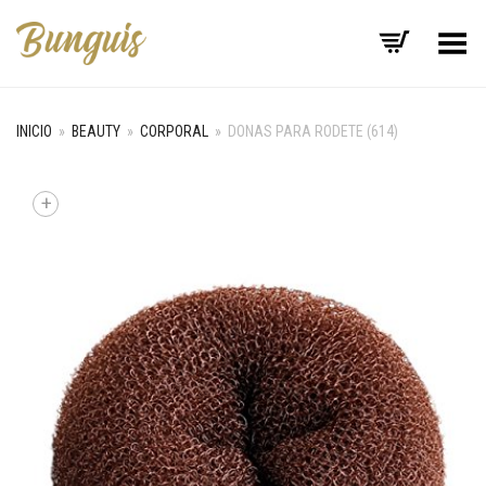
Menú
INICIO
»
BEAUTY
»
CORPORAL
»
DONAS PARA RODETE (614)
+