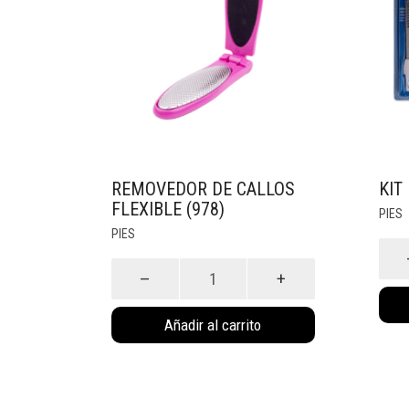
REMOVEDOR DE CALLOS
KIT
FLEXIBLE (978)
PIES
PIES
Kit
Removedor
Pédi
de
(608
Callos
cant
Añadir al carrito
Flexible
(978)
cantidad