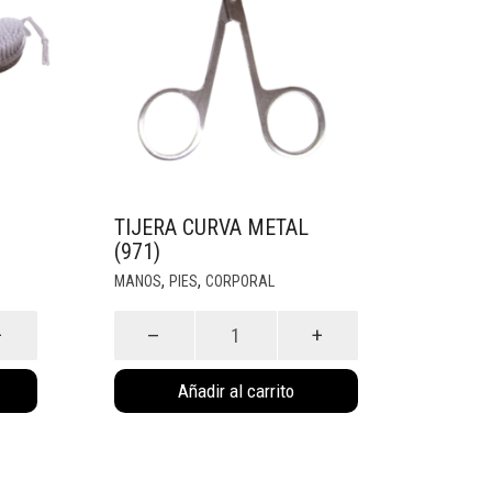
TIJERA CURVA METAL
(971)
,
,
MANOS
PIES
CORPORAL
Tijera
Curva
Metal
Añadir al carrito
(971)
cantidad