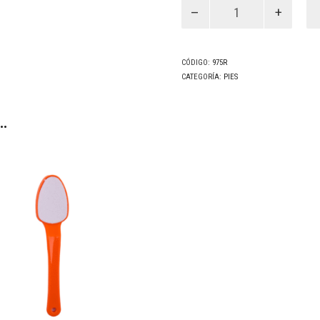
Escofina
Color
Rosa
(975R)
cantidad
CÓDIGO:
975R
CATEGORÍA:
PIES
…