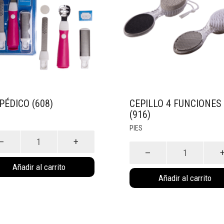
 PÉDICO (608)
CEPILLO 4 FUNCIONES
(916)
PIES
co
Cepillo
)
4
Añadir al carrito
idad
Funciones
Añadir al carrito
(916)
cantidad