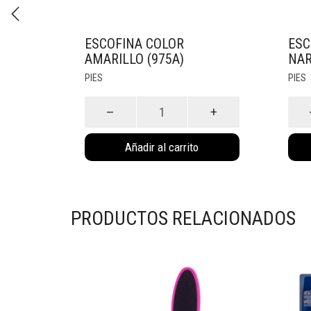
ESCOFINA COLOR
ESC
AMARILLO (975A)
NAR
PIES
PIES
Escofina
Esco
Color
Colo
Amarillo
Nara
Añadir al carrito
(975A)
(975
cantidad
cant
PRODUCTOS RELACIONADOS