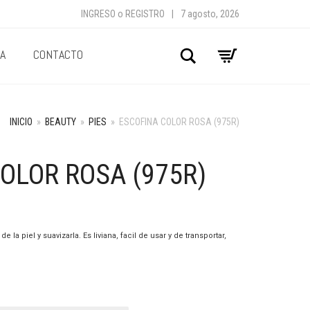
INGRESO
o
REGISTRO
|
7 agosto, 2026
A
CONTACTO
Buscar
INICIO
»
BEAUTY
»
PIES
»
ESCOFINA COLOR ROSA (975R)
OLOR ROSA (975R)
 la piel y suavizarla. Es liviana, facil de usar y de transportar,