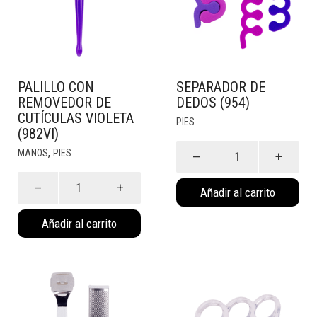
PALILLO CON
SEPARADOR DE
REMOVEDOR DE
DEDOS (954)
CUTÍCULAS VIOLETA
PIES
(982VI)
Separador
,
MANOS
PIES
de
Palillo
Dedos
Añadir al carrito
con
(954)
Removedor
cantidad
Añadir al carrito
de
Cutículas
Violeta
(982VI)
cantidad