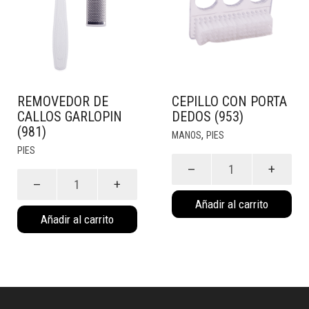
REMOVEDOR DE
CEPILLO CON PORTA
CALLOS GARLOPIN
DEDOS (953)
(981)
,
MANOS
PIES
PIES
Cepillo
Removedor
con
de
Porta
Añadir al carrito
Callos
Dedos
Añadir al carrito
Garlopin
(953)
(981)
cantidad
cantidad