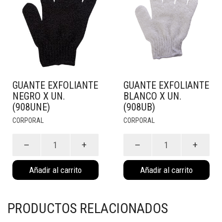
GUANTE EXFOLIANTE
GUANTE EXFOLIANTE
NEGRO X UN.
BLANCO X UN.
(908UNE)
(908UB)
CORPORAL
CORPORAL
Guante
Guante
Exfoliante
Exfoliante
Negro
Blanco
Añadir al carrito
Añadir al carrito
x
x
un.
un.
(908UNE)
(908UB)
cantidad
cantidad
PRODUCTOS RELACIONADOS