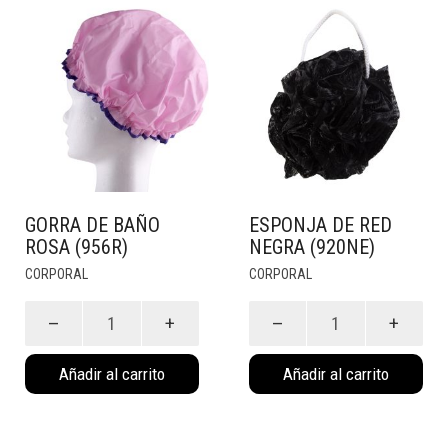
GORRA DE BAÑO
ESPONJA DE RED
ROSA (956R)
NEGRA (920NE)
CORPORAL
CORPORAL
Gorra
Esponja
de
de
Baño
Red
Añadir al carrito
Añadir al carrito
Rosa
Negra
(956R)
(920NE)
cantidad
cantidad