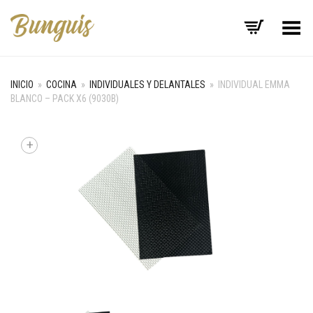
Menú
INICIO
»
COCINA
»
INDIVIDUALES Y DELANTALES
»
INDIVIDUAL EMMA
BLANCO – PACK X6 (9030B)
+