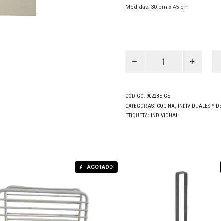
Medidas: 30 cm x 45 cm
Individual
Liso
Beige-
Pack
x6
(9022Beige)
CÓDIGO:
9022BEIGE
cantidad
CATEGORÍAS:
COCINA
,
INDIVIDUALES Y D
ETIQUETA:
INDIVIDUAL
AGOTADO
AGOTADO