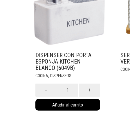
DISPENSER CON PORTA
SER
ESPONJA KITCHEN
VER
BLANCO (6049B)
COCI
,
COCINA
DISPENSERS
Dispenser
con
porta
Añadir al carrito
esponja
kitchen
blanco
(6049B)