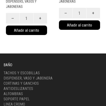
DISPENSERS, VASOS Y
JABONERAS
JABONERAS
Porta
Porta
cepillos
cepillos
Relax
Añadir al carrito
Cristal
(Vaso)
Añadir al carrito
(Vaso)
(6035)
(6021)
cantidad
cantidad
BAÑO
TACHOS Y ESCOBILLAS
DISPENSER, VASO Y JABONERA
CORTINAS Y GANCHOS
ANTIDESLIZANTES
ALFOMBRAS
SOPORTE PAPEL
LINEA CROMO