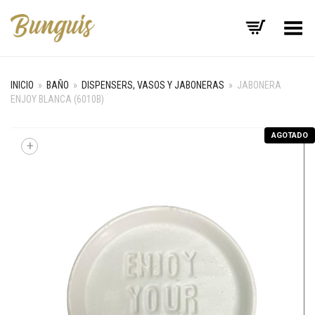
Menú
INICIO
»
BAÑO
»
DISPENSERS, VASOS Y JABONERAS
»
JABONERA
ENJOY BLANCA (6010B)
AGOTADO
+