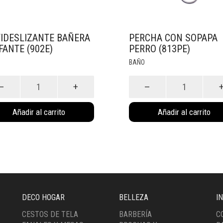
IDESLIZANTE BAÑERA
PERCHA CON SOPAPA
FANTE (902E)
PERRO (813PE)
BAÑO
deslizante
Percha
ra
con
ante
Sopapa
Añadir al carrito
Añadir al carrito
E)
Perro
idad
(813PE)
cantidad
DECO HOGAR
BELLEZA
I
CESTOS DE TELA
BARBERÍA
C