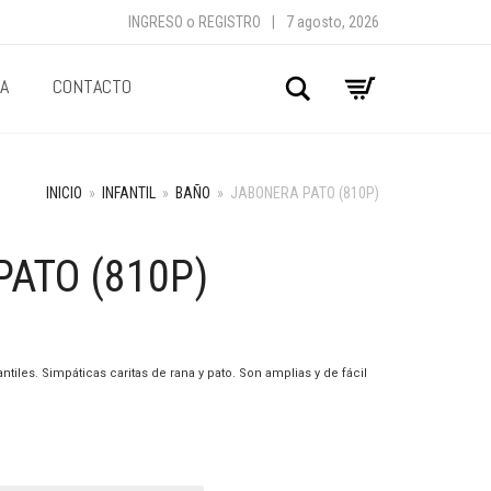
INGRESO
o
REGISTRO
|
7 agosto, 2026
A
CONTACTO
Buscar
INICIO
»
INFANTIL
»
BAÑO
»
JABONERA PATO (810P)
ATO (810P)
tiles. Simpáticas caritas de rana y pato. Son amplias y de fácil