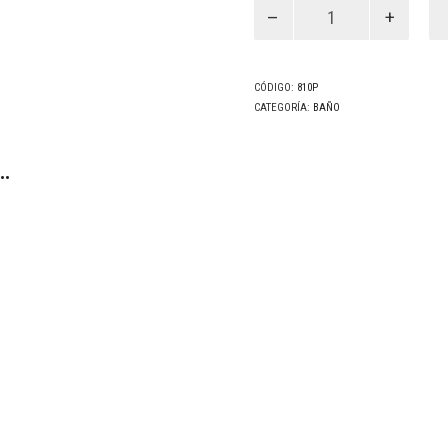
Jabonera
Pato
(810P)
cantidad
CÓDIGO:
810P
CATEGORÍA:
BAÑO
…