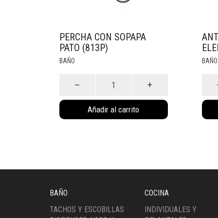
PERCHA CON SOPAPA
ANT
PATO (813P)
ELE
BAÑO
BAÑO
Percha
Anti
con
Bañe
Sopapa
Elef
Añadir al carrito
Pato
(902
(813P)
cant
cantidad
BAÑO
COCINA
TACHOS Y ESCOBILLAS
INDIVIDUALES Y