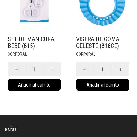
SET DE MANICURA
VISERA DE GOMA
BEBE (815)
CELESTE (816CE)
CORPORAL
CORPORAL
Set
Visera
de
de
Manicura
Goma
Añadir al carrito
Añadir al carrito
Bebe
Celeste
(815)
(816CE)
cantidad
cantidad
BAÑO