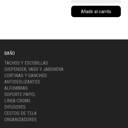
porta
Añadir al carrito
esponja
kitchen
gris
(6049G)
cantidad
BAÑO
TACHOS Y ESCOBILLAS
DISPENSER, VASO Y JABONERA
CORTINAS Y GANCHOS
ANTIDESLIZANTES
ALFOMBRAS
SOPORTE PAPEL
LINEA CROMO
DIFUSORES
CESTOS DE TELA
ORGANIZADORES