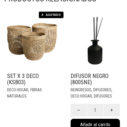
AGOTADO
AGOTADO
SET X 3 DECO
DIFUSOR NEGRO
(KSB03)
(8005NE)
,
,
,
DECO HOGAR
FIBRAS
REINGRESOS
DIFUSORES
,
NATURALES
DECO HOGAR
DIFUSORES
Difusor
Negro
(8005NE)
Añadir al carrito
cantidad