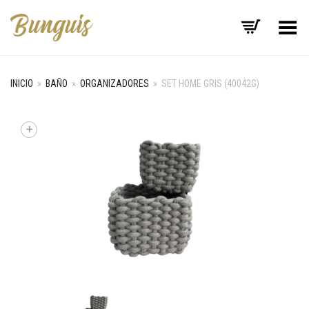
Menú
INICIO
»
BAÑO
»
ORGANIZADORES
»
SET HOME GRIS (40042G)
+