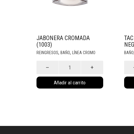
JABONERA CROMADA
TAC
(1003)
NEG
,
,
REINGRESOS
BAÑO
LÍNEA CROMO
BAÑO
Jabonera
Tach
Cromada
Nórd
(1003)
c/
Añadir al carrito
cantidad
Peda
Neg
(401
cant