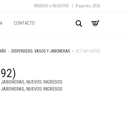
INGRESO
o
REGISTRO
|
8 agosto, 2026
A
CONTACTO
Buscar
AÑO
»
DISPENSERS, VASOS Y JABONERAS
»
SET SKY (6092)
092)
Y JABONERAS
,
NUEVOS INGRESOS
Y JABONERAS
,
NUEVOS INGRESOS