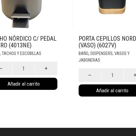
HO NÓRDICO C/ PEDAL
PORTA CEPILLOS NORD
RO (4013NE)
(VASO) (6027V)
,
,
TACHOS Y ESCOBILLAS
BAÑO
DISPENSERS, VASOS Y
JABONERAS
o
ico
Porta
cepillos
Añadir al carrito
l
Nordico
Añadir al carrito
ro
(Vaso)
3NE)
(6027V)
idad
cantidad