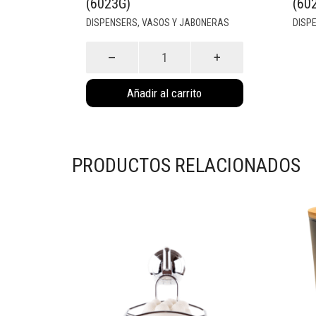
(6023G)
(60
DISPENSERS, VASOS Y JABONERAS
DISP
Dispenser
Glam
Gris
Añadir al carrito
(6023G)
cantidad
PRODUCTOS RELACIONADOS