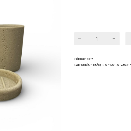
Set
Sky
(6092)
cantidad
CÓDIGO:
6092
CATEGORÍAS:
BAÑO
,
DISPENSERS, VASOS