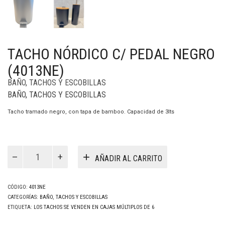
TACHO NÓRDICO C/ PEDAL NEGRO
(4013NE)
BAÑO
,
TACHOS Y ESCOBILLAS
BAÑO
,
TACHOS Y ESCOBILLAS
Tacho tramado negro, con tapa de bamboo. Capacidad de 3lts
Tacho
Nórdico
AÑADIR AL CARRITO
c/
Pedal
Negro
(4013NE)
CÓDIGO:
4013NE
cantidad
CATEGORÍAS:
BAÑO
,
TACHOS Y ESCOBILLAS
ETIQUETA:
LOS TACHOS SE VENDEN EN CAJAS MÚLTIPLOS DE 6