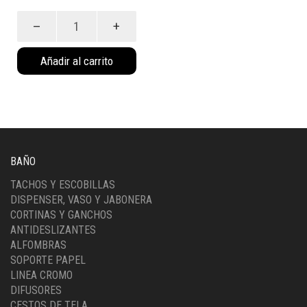
Canasto
de
metal
Añadir al carrito
(4016)
cantidad
BAÑO
TACHOS Y ESCOBILLAS
DISPENSER, VASO Y JABONERA
CORTINAS Y GANCHOS
ANTIDESLIZANTES
ALFOMBRAS
SOPORTE PAPEL
LINEA CROMO
DIFUSORES
CESTOS DE TELA