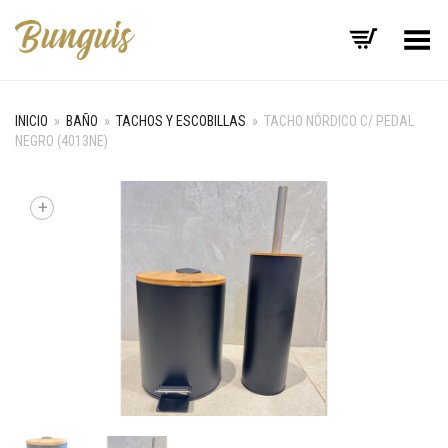
Menú
INICIO
»
BAÑO
»
TACHOS Y ESCOBILLAS
»
TACHO NÓRDICO C/ PEDAL
NEGRO (4013NE)
+