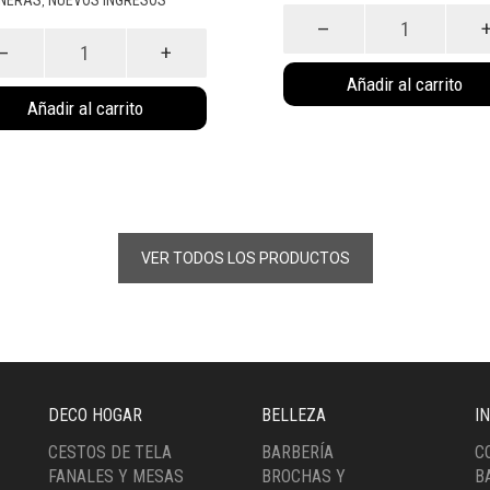
,
Dispenser
Nina
(6084)
os
cantidad
Añadir al carrito
dad
Añadir al carrito
VER TODOS LOS PRODUCTOS
DECO HOGAR
BELLEZA
I
CESTOS DE TELA
BARBERÍA
C
FANALES Y MESAS
BROCHAS Y
B