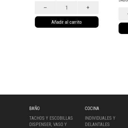
Dispenser
Ona-
Porta
(6089)
Cepill
cantidad
Nina
Añadir al carrito
(6085)
canti
BAÑO
COCINA
TACHOS Y ESCOBILLAS
INDIVIDUALES Y
DISPENSER, VASO Y
DELANTALES