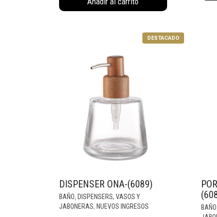
Añadir al carrito
DESTACADO
DISPENSER ONA-(6089)
POR
(60
BAÑO
DISPENSERS, VASOS Y
,
JABONERAS
NUEVOS INGRESOS
BAÑO
,
JABO