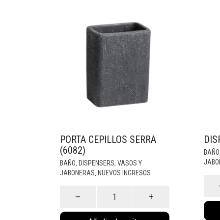
PORTA CEPILLOS SERRA
DIS
(6082)
BAÑO
JABO
BAÑO
DISPENSERS, VASOS Y
,
JABONERAS
NUEVOS INGRESOS
,
Dispe
Serra
Porta
(6081)
Cepillos
canti
Serra
(6082)
cantidad