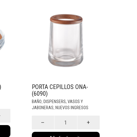
)
PORTA CEPILLOS ONA-
(6090)
BAÑO
DISPENSERS, VASOS Y
,
JABONERAS
NUEVOS INGRESOS
,
Porta
Cepillos
Ona-
(6090)
cantidad