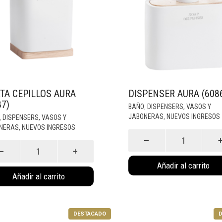
TA CEPILLOS AURA
DISPENSER AURA (608
87)
BAÑO
DISPENSERS, VASOS Y
,
JABONERAS
NUEVOS INGRESOS
DISPENSERS, VASOS Y
,
,
NERAS
NUEVOS INGRESOS
,
Dispenser
Aura
(6086)
os
cantidad
Añadir al carrito
dad
Añadir al carrito
DESTACADO
D