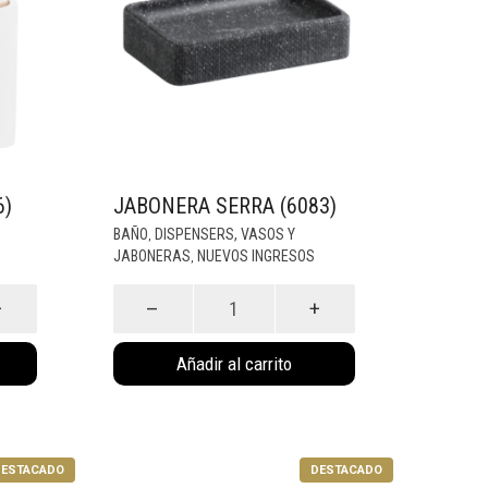
6)
JABONERA SERRA (6083)
BAÑO
DISPENSERS, VASOS Y
,
JABONERAS
NUEVOS INGRESOS
,
Jabonera
Serra
(6083)
cantidad
Añadir al carrito
ESTACADO
DESTACADO