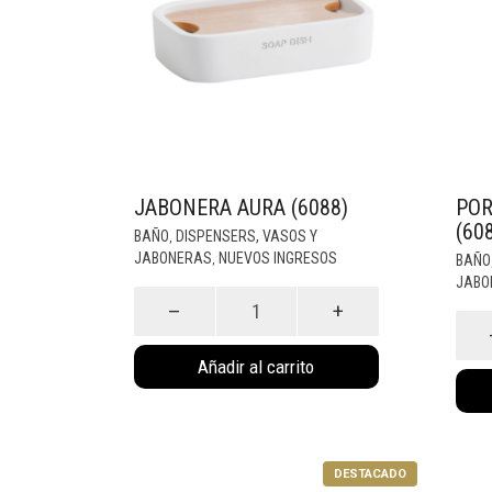
JABONERA AURA (6088)
POR
(60
BAÑO
DISPENSERS, VASOS Y
,
JABONERAS
NUEVOS INGRESOS
BAÑO
,
JABO
Jabonera
Aura
Porta
(6088)
Cepill
cantidad
Aura
Añadir al carrito
(6087)
canti
DESTACADO