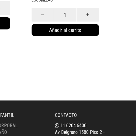
Tacho
Capri
Negro
3
LTS
Añadir al carrito
(4033NE)
cantidad
NFANTIL
CONTACTO
ORPORAL
11.6204.6400
AÑO
Av Belgrano 1580 Piso 2 -