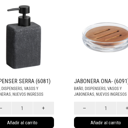
PENSER SERRA (6081)
JABONERA ONA- (6091
DISPENSERS, VASOS Y
BAÑO
DISPENSERS, VASOS Y
,
,
NERAS
NUEVOS INGRESOS
JABONERAS
NUEVOS INGRESOS
,
,
nser
Jabonera
Ona-
(6091)
dad
cantidad
Añadir al carrito
Añadir al carrito