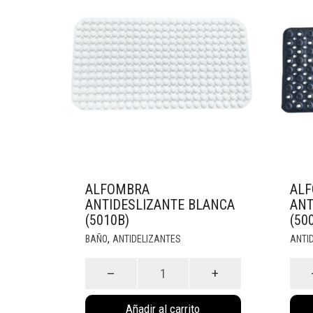
ALFOMBRA
ALF
ANTIDESLIZANTE BLANCA
ANT
(5010B)
(50
,
BAÑO
ANTIDELIZANTES
ANTI
Alfombra
Alfo
Antideslizante
Rect
Blanca
Anti
Añadir al carrito
(5010B)
Neg