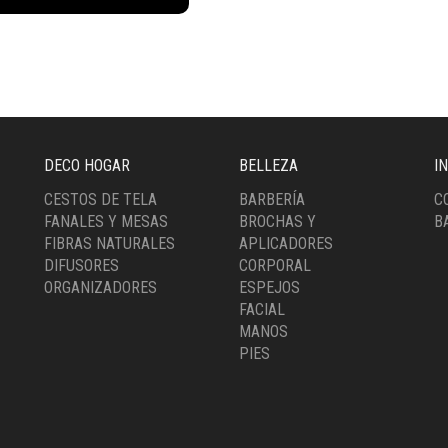
5NE)
idad
DECO HOGAR
BELLEZA
I
CESTOS DE TELA
BARBERÍA
C
FANALES Y MESAS
BROCHAS Y
B
FIBRAS NATURALES
APLICADORES
DIFUSORES
CORPORAL
ORGANIZADORES
ESPEJOS
FACIAL
MANOS
PIES