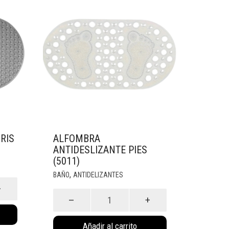
RIS
ALFOMBRA
ANTIDESLIZANTE PIES
(5011)
,
BAÑO
ANTIDELIZANTES
Alfombra
Antideslizante
Pies
Añadir al carrito
(5011)