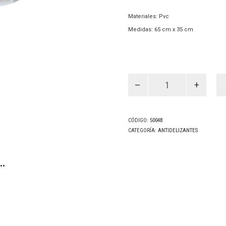
Materiales: Pvc
Medidas: 65 cm x 35 cm
Alfombra
Burbuja
Antideslizante
Blanca
(5004B)
cantidad
CÓDIGO:
5004B
CATEGORÍA:
ANTIDELIZANTES
…