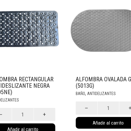
OMBRA RECTANGULAR
ALFOMBRA OVALADA G
IDESLIZANTE NEGRA
(5013G)
05NE)
,
BAÑO
ANTIDELIZANTES
DELIZANTES
Alfombra
mbra
Ovalada
angular
Gris
Añadir al carrito
deslizante
(5013G)
Añadir al carrito
ra
cantidad