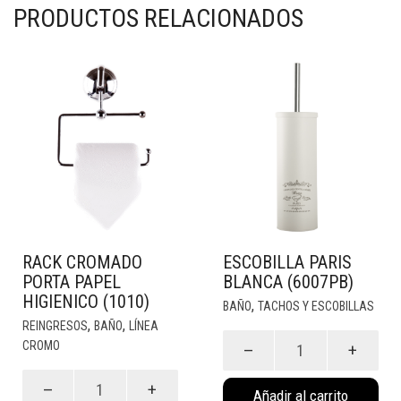
cantidad
PRODUCTOS RELACIONADOS
RACK CROMADO
ESCOBILLA PARIS
PORTA PAPEL
BLANCA (6007PB)
HIGIENICO (1010)
,
BAÑO
TACHOS Y ESCOBILLAS
,
,
REINGRESOS
BAÑO
LÍNEA
Escobilla
CROMO
Paris
Rack
Blanca
Añadir al carrito
Cromado
(6007PB)