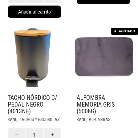
Porta
cantidad
Añadir al carrito
Papel
Higienico
(1010)
AGOTADO
AGOTADO
cantidad
TACHO NÓRDICO C/
ALFOMBRA
PEDAL NEGRO
MEMORIA GRIS
(4013NE)
(5008G)
,
,
BAÑO
TACHOS Y ESCOBILLAS
BAÑO
ALFOMBRAS
Tacho
Nórdico