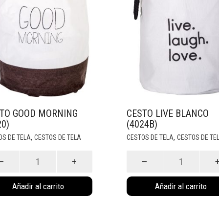
TO GOOD MORNING
CESTO LIVE BLANCO
20)
(4024B)
,
,
OS DE TELA
CESTOS DE TELA
CESTOS DE TELA
CESTOS DE TE
to
Cesto
d
Live
ing
Blanco
Añadir al carrito
Añadir al carrito
0)
(4024B)
idad
cantidad