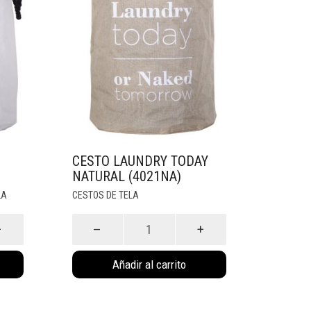
CESTO LAUNDRY TODAY
NATURAL (4021NA)
LA
CESTOS DE TELA
Cesto
Laundry
Today
Añadir al carrito
Natural
(4021NA)
cantidad