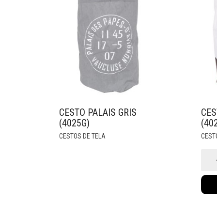
CESTO PALAIS GRIS
CES
(4025G)
(40
CESTOS DE TELA
CEST
Ces
Goo
Morn
(402
cant