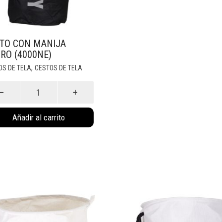
TO CON MANIJA
RO (4000NE)
,
OS DE TELA
CESTOS DE TELA
to
ja
Añadir al carrito
ro
0NE)
idad