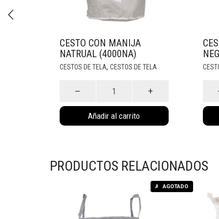
CESTO CON MANIJA
CES
NATRUAL (4000NA)
NEG
,
CESTOS DE TELA
CESTOS DE TELA
CEST
Cesto
Ces
con
con
Manija
Mani
Añadir al carrito
Natrual
Neg
(4000NA)
(400
cantidad
cant
PRODUCTOS RELACIONADOS
AGOTADO
AGOTADO