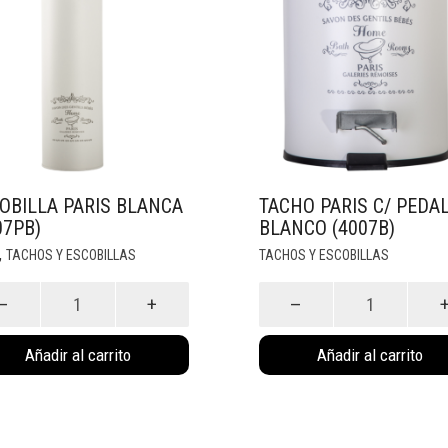
OBILLA PARIS BLANCA
TACHO PARIS C/ PEDA
07PB)
BLANCO (4007B)
,
TACHOS Y ESCOBILLAS
TACHOS Y ESCOBILLAS
billa
Tacho
s
Paris
ca
c/
Añadir al carrito
Añadir al carrito
7PB)
Pedal
idad
Blanco
(4007B)
cantidad