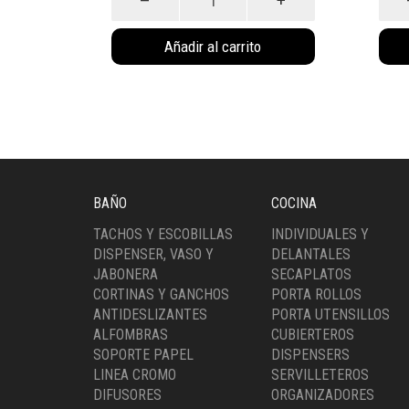
Elegance
Nórd
c/
c/
Añadir al carrito
Pedal
Peda
Blanco
Neg
(4009B)
(401
cantidad
cant
BAÑO
COCINA
TACHOS Y ESCOBILLAS
INDIVIDUALES Y
DISPENSER, VASO Y
DELANTALES
JABONERA
SECAPLATOS
CORTINAS Y GANCHOS
PORTA ROLLOS
ANTIDESLIZANTES
PORTA UTENSILLOS
ALFOMBRAS
CUBIERTEROS
SOPORTE PAPEL
DISPENSERS
LINEA CROMO
SERVILLETEROS
DIFUSORES
ORGANIZADORES