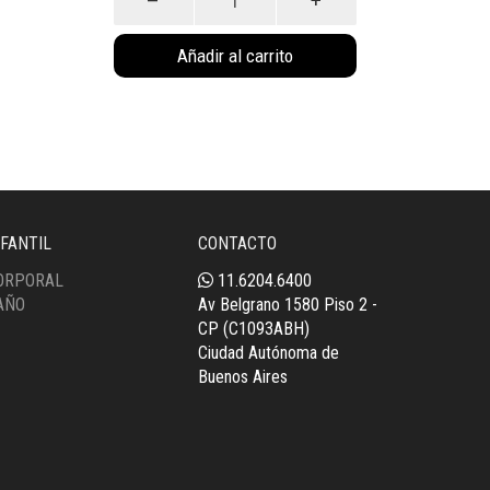
Nórdico
c/
Añadir al carrito
Pedal
Blanco
(4013)
cantidad
NFANTIL
CONTACTO
ORPORAL
11.6204.6400
AÑO
Av Belgrano 1580 Piso 2 -
CP (C1093ABH)
Ciudad Autónoma de
Buenos Aires