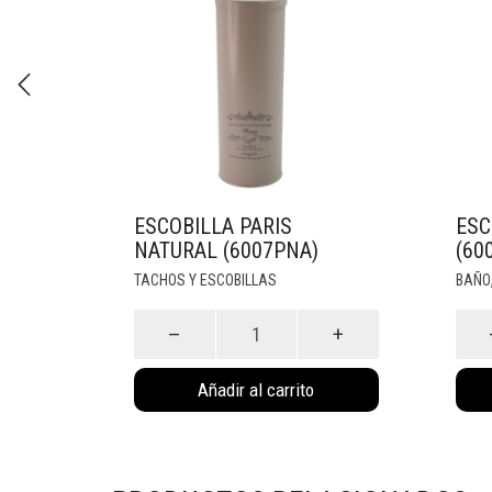
ESCOBILLA PARIS
ESC
NATURAL (6007PNA)
(60
TACHOS Y ESCOBILLAS
BAÑO
Escobilla
Esco
Paris
Pari
Natural
Blan
Añadir al carrito
(6007PNA)
(600
cantidad
cant