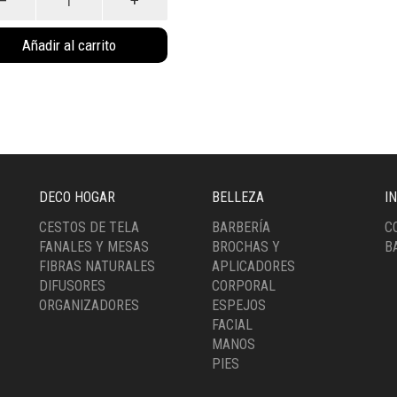
ico
Añadir al carrito
l
ro
3NE)
idad
DECO HOGAR
BELLEZA
I
CESTOS DE TELA
BARBERÍA
C
FANALES Y MESAS
BROCHAS Y
B
FIBRAS NATURALES
APLICADORES
DIFUSORES
CORPORAL
ORGANIZADORES
ESPEJOS
FACIAL
MANOS
PIES