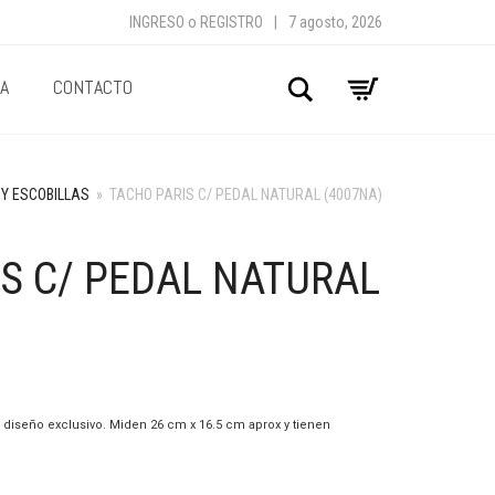
INGRESO
o
REGISTRO
|
7 agosto, 2026
A
CONTACTO
Buscar
Y ESCOBILLAS
»
TACHO PARIS C/ PEDAL NATURAL (4007NA)
S C/ PEDAL NATURAL
 diseño exclusivo. Miden 26 cm x 16.5 cm aprox y tienen