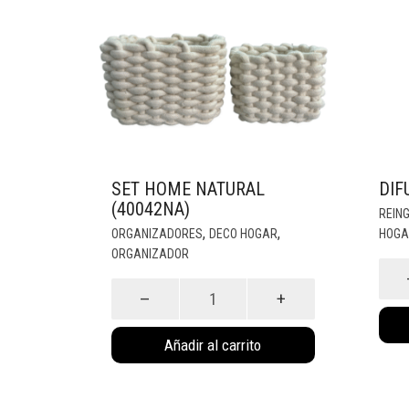
SET HOME NATURAL
DIF
(40042NA)
REIN
,
,
ORGANIZADORES
DECO HOGAR
HOGA
ORGANIZADOR
Difu
Set
Neg
Home
(800
Natural
cant
Añadir al carrito
(40042NA)
cantidad