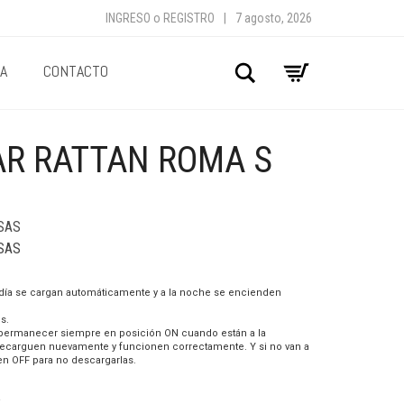
INGRESO
o
REGISTRO
|
7 agosto, 2026
A
CONTACTO
Buscar
AR RATTAN ROMA S
SAS
SAS
l día se cargan automáticamente y a la noche se encienden
s.
permanecer siempre en posición ON cuando están a la
 recarguen nuevamente y funcionen correctamente. Y si no van a
 en OFF para no descargarlas.
a