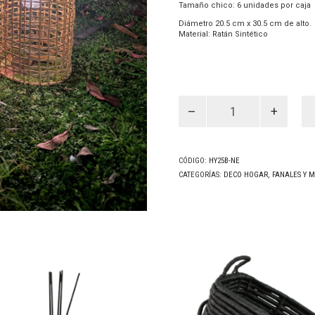
Tamaño chico: 6 unidades por caja
Diámetro 20.5 cm x 30.5 cm de alto.
Material: Ratán Sintético
FANAL
SOLAR
RATTAN
ROMA
S
NEGRO
CÓDIGO:
HY25B-NE
cantidad
CATEGORÍAS:
DECO HOGAR
,
FANALES Y 