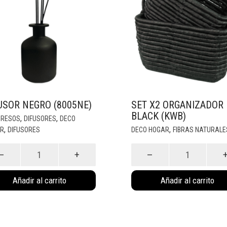
USOR NEGRO (8005NE)
SET X2 ORGANIZADOR
BLACK (KWB)
,
,
GRESOS
DIFUSORES
DECO
,
,
R
DIFUSORES
DECO HOGAR
FIBRAS NATURALE
sor
SET
ro
X2
5NE)
ORGANIZADOR
Añadir al carrito
Añadir al carrito
idad
BLACK
(KWB)
cantidad