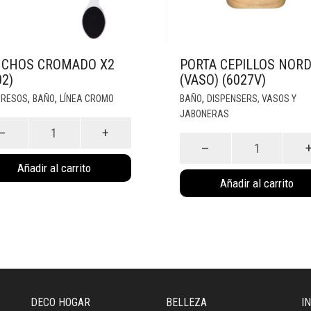
CHOS CROMADO X2
PORTA CEPILLOS NORD
02)
(VASO) (6027V)
,
,
,
GRESOS
BAÑO
LÍNEA CROMO
BAÑO
DISPENSERS, VASOS Y
JABONERAS
chos
mado
Porta
cepillos
Añadir al carrito
2)
Nordico
Añadir al carrito
idad
(Vaso)
(6027V)
cantidad
DECO HOGAR
BELLEZA
I