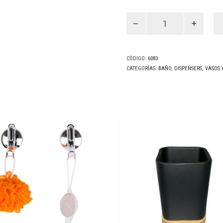
Jabonera
Serra
(6083)
cantidad
CÓDIGO:
6083
CATEGORÍAS:
BAÑO
,
DISPENSERS, VASOS