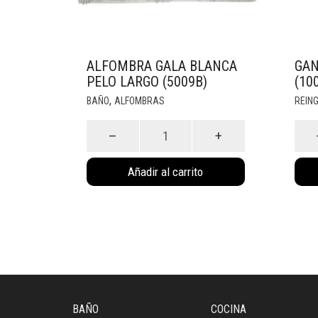
ALFOMBRA GALA BLANCA
GAN
PELO LARGO (5009B)
(10
,
BAÑO
ALFOMBRAS
REIN
Alfombra
Gan
Gala
Cro
Blanca
X2
Añadir al carrito
Pelo
(100
Largo
cant
(5009B)
cantidad
BAÑO
COCINA