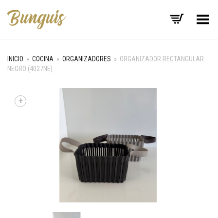
Menú
INICIO
»
COCINA
»
ORGANIZADORES
»
ORGANIZADOR RECTANGULAR
NEGRO (4027NE)
+