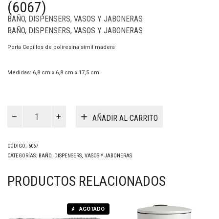
(6067)
BAÑO
,
DISPENSERS, VASOS Y JABONERAS
BAÑO
,
DISPENSERS, VASOS Y JABONERAS
Porta Cepillos de poliresina símil madera
Medidas: 6,8 cm x 6,8 cm x 17,5 cm
Porta
Cepillos
AÑADIR AL CARRITO
Simil
Acaccia
(6067)
cantidad
CÓDIGO:
6067
CATEGORÍAS:
BAÑO
,
DISPENSERS, VASOS Y JABONERAS
PRODUCTOS RELACIONADOS
AGOTADO
AGOTADO