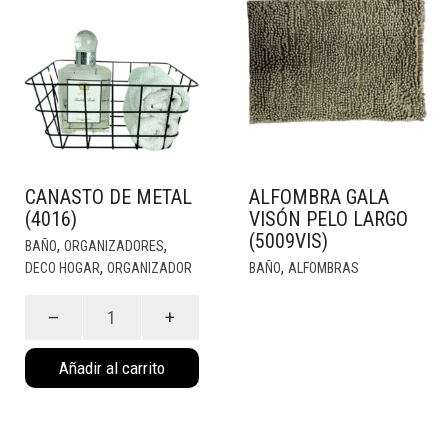
CANASTO DE METAL
ALFOMBRA GALA
(4016)
VISÓN PELO LARGO
(5009VIS)
,
,
BAÑO
ORGANIZADORES
,
,
DECO HOGAR
ORGANIZADOR
BAÑO
ALFOMBRAS
Canasto
de
metal
Añadir al carrito
(4016)
cantidad