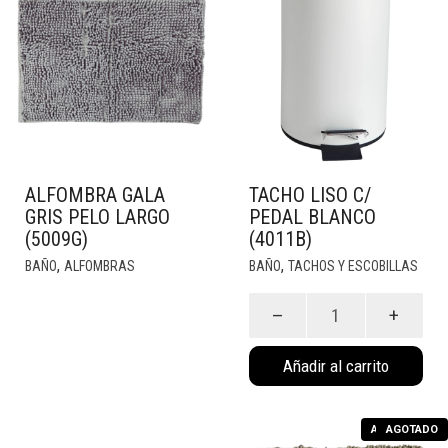
ALFOMBRA GALA
TACHO LISO C/
GRIS PELO LARGO
PEDAL BLANCO
(5009G)
(4011B)
,
,
BAÑO
ALFOMBRAS
BAÑO
TACHOS Y ESCOBILLAS
Tacho
Liso
c/
Añadir al carrito
Pedal
Blanco
(4011B)
AGOTADO
AGOTADO
cantidad