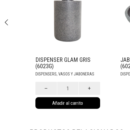
DISPENSER GLAM GRIS
JAB
(6023G)
(60
DISPENSERS, VASOS Y JABONERAS
DISP
Dispenser
Glam
Gris
Añadir al carrito
(6023G)
cantidad