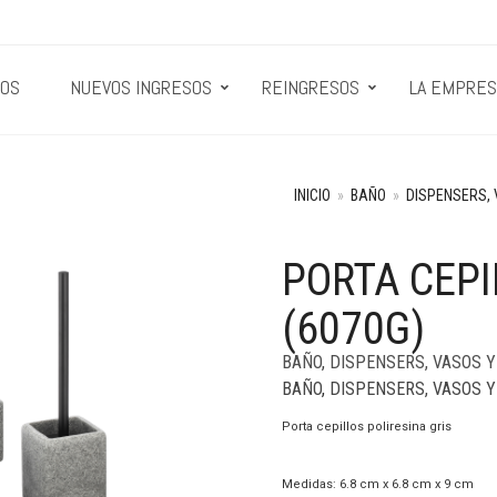
OS
NUEVOS INGRESOS
REINGRESOS
LA EMPRES
INICIO
»
BAÑO
»
DISPENSERS,
PORTA CEPI
(6070G)
BAÑO
,
DISPENSERS, VASOS 
BAÑO
,
DISPENSERS, VASOS 
Porta cepillos poliresina gris
Medidas: 6.8 cm x 6.8 cm x 9 cm