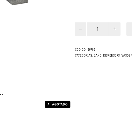
Porta
Cepillos
Hera
Gris
(6070G)
cantidad
CÓDIGO:
6070G
CATEGORÍAS:
BAÑO
,
DISPENSERS, VASOS
…
AGOTADO
AGOTADO