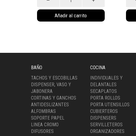
Liso
Nórd
c/
c/
Añadir al carrito
Pedal
Peda
Negro
Neg
(4011NE)
(401
cantidad
cant
BAÑO
COCINA
TACHOS Y ESCOBILLAS
INDIVIDUALES Y
DISPENSER, VASO Y
DELANTALES
JABONERA
SECAPLATOS
CORTINAS Y GANCHOS
PORTA ROLLOS
ANTIDESLIZANTES
PORTA UTENSILLOS
ALFOMBRAS
CUBIERTEROS
SOPORTE PAPEL
DISPENSERS
LINEA CROMO
SERVILLETEROS
DIFUSORES
ORGANIZADORES