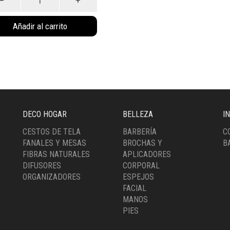
ico
Añadir al carrito
l
ro
3NE)
idad
DECO HOGAR
BELLEZA
I
CESTOS DE TELA
BARBERÍA
C
FANALES Y MESAS
BROCHAS Y
B
FIBRAS NATURALES
APLICADORES
DIFUSORES
CORPORAL
ORGANIZADORES
ESPEJOS
FACIAL
MANOS
PIES