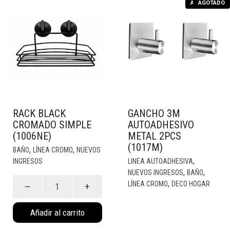
AGOTADO
AGOTADO
RACK BLACK
GANCHO 3M
CROMADO SIMPLE
AUTOADHESIVO
(1006NE)
METAL 2PCS
(1017M)
,
,
BAÑO
LÍNEA CROMO
NUEVOS
,
INGRESOS
LINEA AUTOADHESIVA
,
,
NUEVOS INGRESOS
BAÑO
Rack
,
LÍNEA CROMO
DECO HOGAR
Black
Cromado
Añadir al carrito
Simple
(1006Ne)