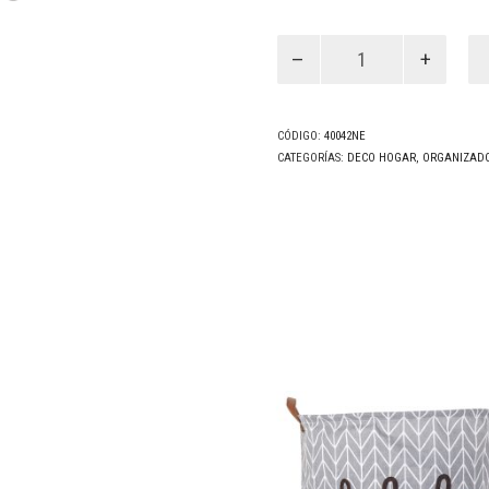
Set
Home
Negro
(40042NE)
cantidad
CÓDIGO:
40042NE
CATEGORÍAS:
DECO HOGAR
,
ORGANIZAD