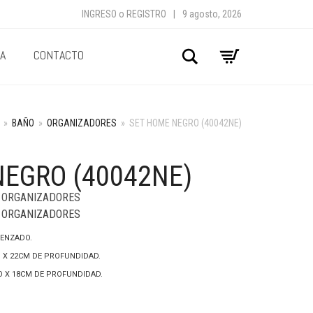
INGRESO
o
REGISTRO
|
9 agosto, 2026
A
CONTACTO
Buscar
»
BAÑO
»
ORGANIZADORES
»
SET HOME NEGRO (40042NE)
NEGRO (40042NE)
,
ORGANIZADORES
,
ORGANIZADORES
RENZADO.
O X 22CM DE PROFUNDIDAD.
HO X 18CM DE PROFUNDIDAD.