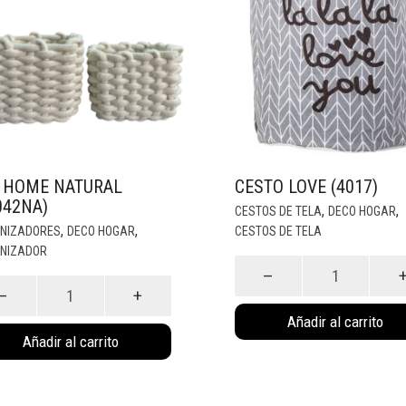
 HOME NATURAL
CESTO LOVE (4017)
042NA)
,
,
CESTOS DE TELA
DECO HOGAR
,
,
NIZADORES
DECO HOGAR
CESTOS DE TELA
NIZADOR
Cesto
Love
e
(4017)
Añadir al carrito
ral
cantidad
Añadir al carrito
042NA)
idad