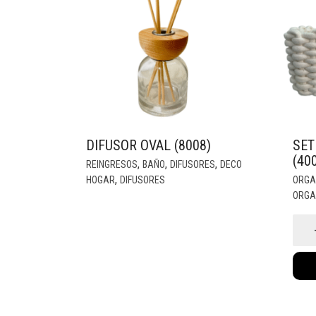
DIFUSOR OVAL (8008)
SET
(40
,
,
,
REINGRESOS
BAÑO
DIFUSORES
DECO
,
HOGAR
DIFUSORES
ORGA
ORGA
Set
Hom
Natu
(40
cant