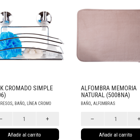
K CROMADO SIMPLE
ALFOMBRA MEMORIA
06)
NATURAL (5008NA)
,
,
,
GRESOS
BAÑO
LÍNEA CROMO
BAÑO
ALFOMBRAS
k
Alfombra
mado
Memoria
le
Natural
Añadir al carrito
Añadir al carrito
6)
(5008NA)