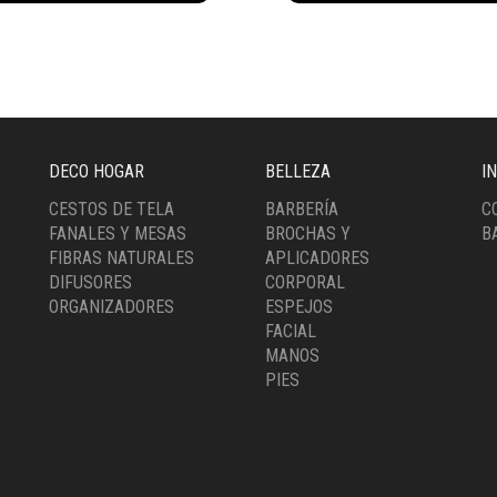
idad
cantidad
DECO HOGAR
BELLEZA
I
CESTOS DE TELA
BARBERÍA
C
FANALES Y MESAS
BROCHAS Y
B
FIBRAS NATURALES
APLICADORES
DIFUSORES
CORPORAL
ORGANIZADORES
ESPEJOS
FACIAL
MANOS
PIES