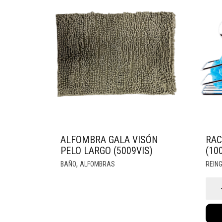
ALFOMBRA GALA VISÓN
RAC
PELO LARGO (5009VIS)
(10
,
BAÑO
ALFOMBRAS
REIN
Rac
Cro
Simp
(100