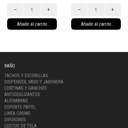
Porta
Dispenser
cepillos
Relax
Relax
(6034)
Añadir al carrito
Añadir al carrito
(Vaso)
cantidad
(6035)
cantidad
BAÑO
TACHOS Y ESCOBILLAS
DISPENSER, VASO Y JABONERA
CORTINAS Y GANCHOS
ANTIDESLIZANTES
ALFOMBRAS
SOPORTE PAPEL
LINEA CROMO
DIFUSORES
CESTOS DE TELA