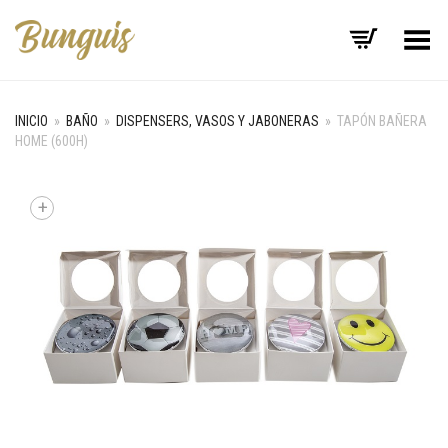
Menú
INICIO
»
BAÑO
»
DISPENSERS, VASOS Y JABONERAS
»
TAPÓN BAÑERA
HOME (600H)
+