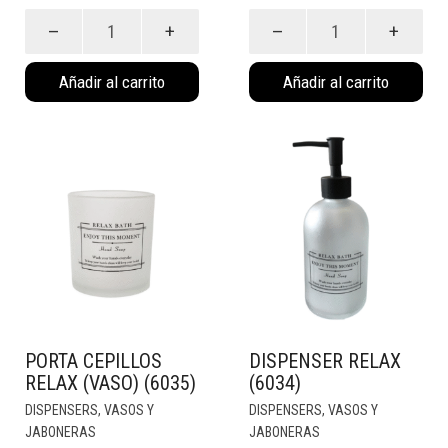
Porta
Porta
cepillos
cepillos
Nordico
Glam
Añadir al carrito
Añadir al carrito
(Vaso)
Gris
(6027V)
(Vaso)
cantidad
(6024G)
cantidad
PORTA CEPILLOS
DISPENSER RELAX
RELAX (VASO) (6035)
(6034)
DISPENSERS, VASOS Y
DISPENSERS, VASOS Y
JABONERAS
JABONERAS