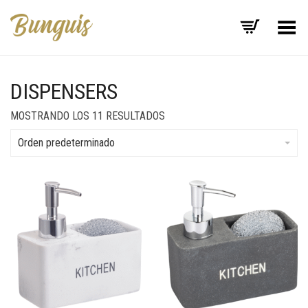
Menú
DISPENSERS
MOSTRANDO LOS 11 RESULTADOS
Orden predeterminado