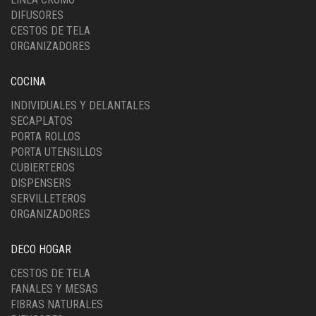
DIFUSORES
CESTOS DE TELA
ORGANIZADORES
COCINA
INDIVIDUALES Y DELANTALES
SECAPLATOS
PORTA ROLLOS
PORTA UTENSILLOS
CUBIERTEROS
DISPENSERS
SERVILLETEROS
ORGANIZADORES
DECO HOGAR
CESTOS DE TELA
FANALES Y MESAS
FIBRAS NATURALES