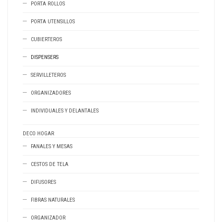
PORTA ROLLOS
PORTA UTENSILLOS
CUBIERTEROS
DISPENSERS
SERVILLETEROS
ORGANIZADORES
INDIVIDUALES Y DELANTALES
DECO HOGAR
FANALES Y MESAS
CESTOS DE TELA
DIFUSORES
FIBRAS NATURALES
ORGANIZADOR