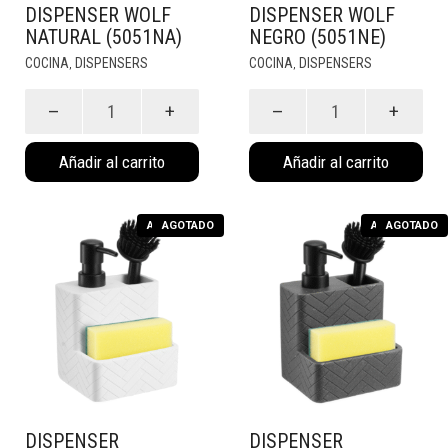
DISPENSER WOLF
DISPENSER WOLF
NATURAL (5051NA)
NEGRO (5051NE)
COCINA
DISPENSERS
COCINA
DISPENSERS
,
,
Dispenser
Dispenser
Wolf
Wolf
Natural
Negro
(5051Na)
(5051Ne)
cantidad
cantidad
Añadir al carrito
Añadir al carrito
AGOTADO
AGOTADO
AGOTADO
AGOTADO
DISPENSER
DISPENSER